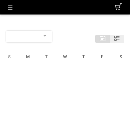
S
M
T
W
T
F
S