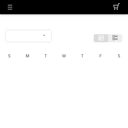
S
M
T
W
T
F
S