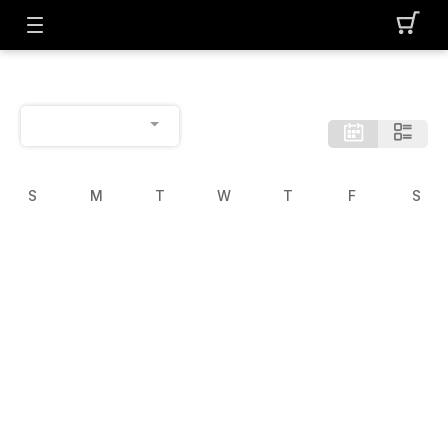
S
M
T
W
T
F
S