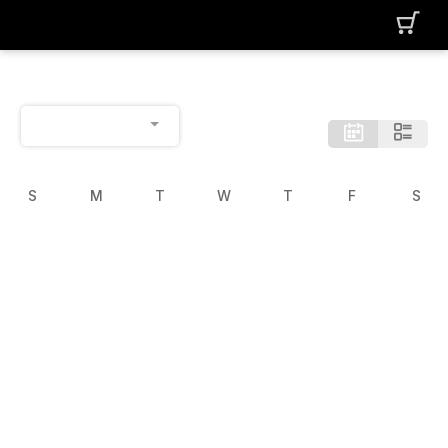
S
M
T
W
T
F
S