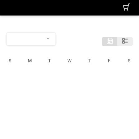
S
M
T
W
T
F
S